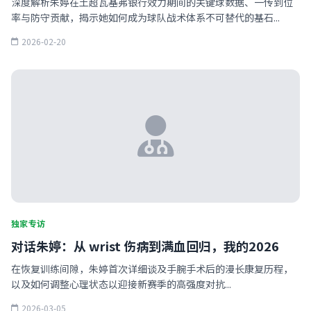
深度解析朱婷在土超瓦基弗银行效力期间的关键球数据、一传到位
率与防守贡献，揭示她如何成为球队战术体系不可替代的基石...
2026-02-20
独家专访
对话朱婷：从 wrist 伤病到满血回归，我的2026
在恢复训练间隙，朱婷首次详细谈及手腕手术后的漫长康复历程，
以及如何调整心理状态以迎接新赛季的高强度对抗...
2026-03-05