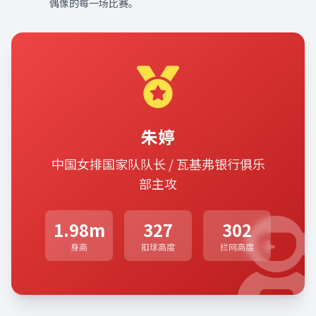
偶像的每一场比赛。
朱婷
中国女排国家队队长 / 瓦基弗银行俱乐
部主攻
1.98m
327
302
身高
扣球高度
拦网高度