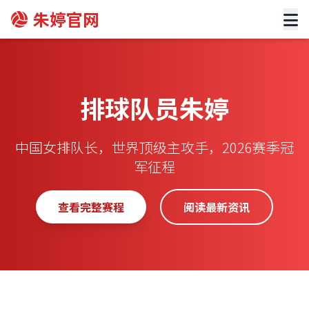
朱婷官网
排球队员朱婷
中国女排队长，世界顶级主攻手，2026赛季冠
军征程
查看完整赛程
阅读最新资讯