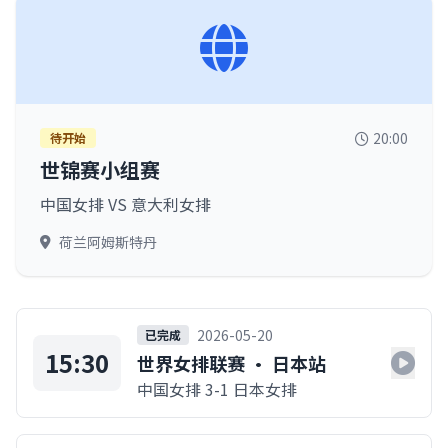
20:00
待开始
世锦赛小组赛
中国女排 VS 意大利女排
荷兰阿姆斯特丹
2026-05-20
已完成
15:30
世界女排联赛 · 日本站
中国女排 3-1 日本女排