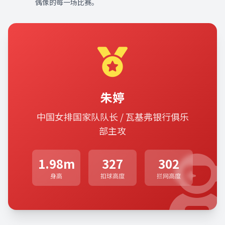
偶像的每一场比赛。
朱婷
中国女排国家队队长 / 瓦基弗银行俱乐
部主攻
1.98m
327
302
身高
扣球高度
拦网高度