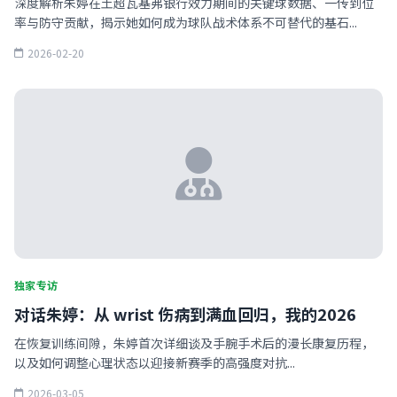
深度解析朱婷在土超瓦基弗银行效力期间的关键球数据、一传到位
率与防守贡献，揭示她如何成为球队战术体系不可替代的基石...
2026-02-20
独家专访
对话朱婷：从 wrist 伤病到满血回归，我的2026
在恢复训练间隙，朱婷首次详细谈及手腕手术后的漫长康复历程，
以及如何调整心理状态以迎接新赛季的高强度对抗...
2026-03-05