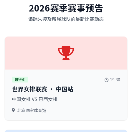
2026赛季赛事预告
追踪朱婷及所属球队的最新比赛动态
19:30
进行中
世界女排联赛 · 中国站
中国女排 VS 巴西女排
北京国家体育馆