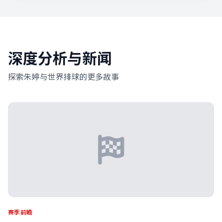
深度分析与新闻
探索朱婷与世界排球的更多故事
赛季前瞻