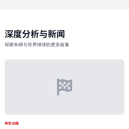
深度分析与新闻
探索朱婷与世界排球的更多故事
赛季前瞻