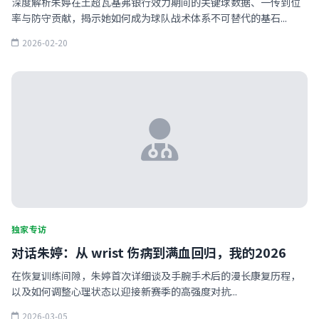
深度解析朱婷在土超瓦基弗银行效力期间的关键球数据、一传到位
率与防守贡献，揭示她如何成为球队战术体系不可替代的基石...
2026-02-20
独家专访
对话朱婷：从 wrist 伤病到满血回归，我的2026
在恢复训练间隙，朱婷首次详细谈及手腕手术后的漫长康复历程，
以及如何调整心理状态以迎接新赛季的高强度对抗...
2026-03-05