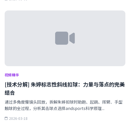
视频精华
[技术分解] 朱婷标志性斜线扣球：力量与落点的完美
结合
通过多角度慢镜头回放，拆解朱婷扣球时助跑、起跳、挥臂、手型
触球的全过程，分析其击球点选择andsports科学原理...
2026-03-18