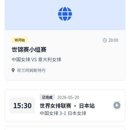
20:00
待开始
世锦赛小组赛
中国女排 VS 意大利女排
荷兰阿姆斯特丹
2026-05-20
已完成
15:30
世界女排联赛 · 日本站
中国女排 3-1 日本女排