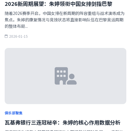
2026新周期展望：朱婷领衔中国女排剑指巴黎
随着2026赛季开启，中国女排在新周期的阵容重组与战术演练成为
焦点。朱婷的康复情况与竞技状态将直接影响队伍在巴黎奥运周期
的整体布局...
2026-01-15
俱乐部聚焦
瓦基弗银行三连冠秘辛：朱婷的核心作用数据分析