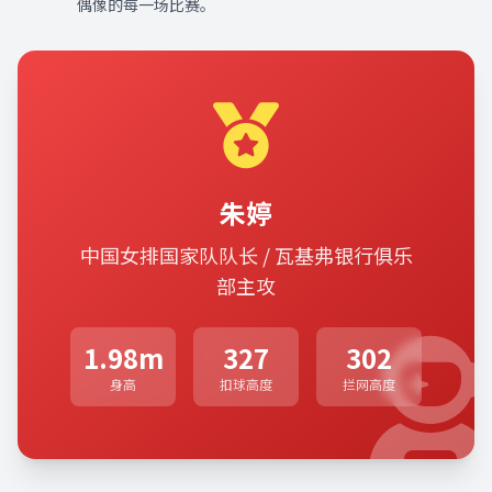
偶像的每一场比赛。
朱婷
中国女排国家队队长 / 瓦基弗银行俱乐
部主攻
1.98m
327
302
身高
扣球高度
拦网高度