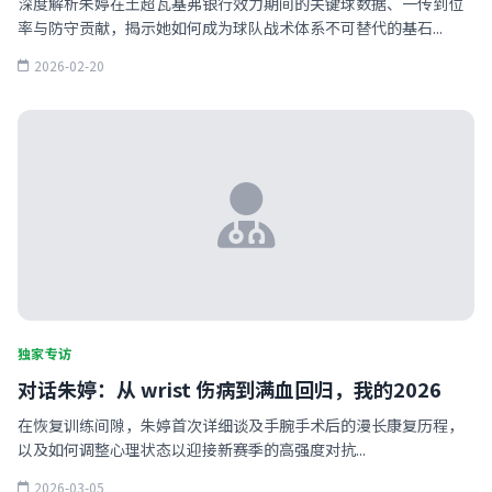
深度解析朱婷在土超瓦基弗银行效力期间的关键球数据、一传到位
率与防守贡献，揭示她如何成为球队战术体系不可替代的基石...
2026-02-20
独家专访
对话朱婷：从 wrist 伤病到满血回归，我的2026
在恢复训练间隙，朱婷首次详细谈及手腕手术后的漫长康复历程，
以及如何调整心理状态以迎接新赛季的高强度对抗...
2026-03-05