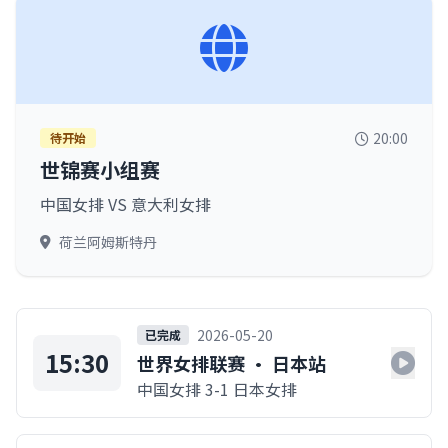
20:00
待开始
世锦赛小组赛
中国女排 VS 意大利女排
荷兰阿姆斯特丹
2026-05-20
已完成
15:30
世界女排联赛 · 日本站
中国女排 3-1 日本女排