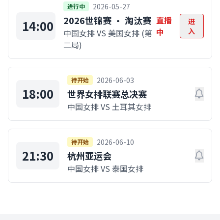
2026-05-27
进行中
2026世锦赛 · 淘汰赛
直播
进
14:00
中
入
中国女排 VS 美国女排 (第
二局)
2026-06-03
待开始
18:00
世界女排联赛总决赛
中国女排 VS 土耳其女排
2026-06-10
待开始
21:30
杭州亚运会
中国女排 VS 泰国女排