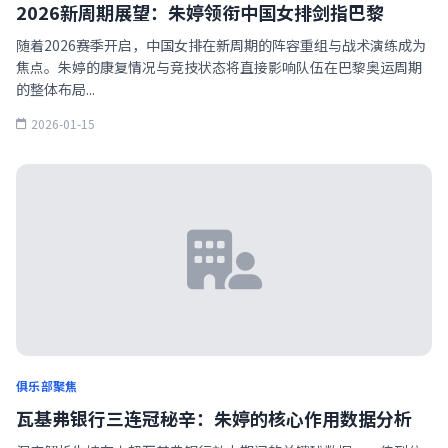
2026新周期展望：朱婷领衔中国女排剑指巴黎
随着2026赛季开启，中国女排在新周期的阵容重组与战术演练成为
焦点。朱婷的康复情况与竞技状态将直接影响队伍在巴黎奥运周期
的整体布局...
2026-01-15
俱乐部聚焦
瓦基弗银行三连冠秘辛：朱婷的核心作用数据分析