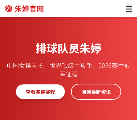
朱婷官网
排球队员朱婷
中国女排队长，世界顶级主攻手，2026赛季冠
军征程
查看完整赛程
阅读最新资讯